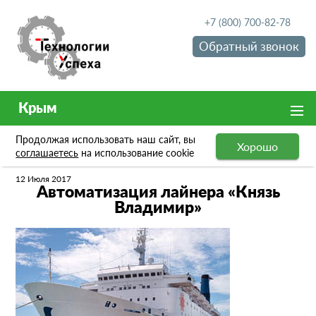
+7 (800) 700-82-78
Обратный звонок
Крым
Продолжая использовать наш сайт, вы
Хорошо
Новости
Автоматизация лайнера «Князь Владимир»
соглашаетесь
на использование cookie
12 Июля 2017
Автоматизация лайнера «Князь
Владимир»