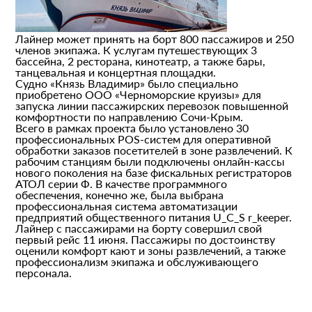
Лайнер может принять на борт 800 пассажиров и 250
членов экипажа. К услугам путешествующих 3
бассейна, 2 ресторана, кинотеатр, а также бары,
танцевальная и концертная площадки.
Судно «Князь Владимир» было специально
приобретено ООО «Черноморские круизы» для
запуска линии пассажирских перевозок повышенной
комфортности по направлению Сочи-Крым.
Всего в рамках проекта было установлено 30
профессиональных POS-систем для оперативной
обработки заказов посетителей в зоне развлечений. К
рабочим станциям были подключены онлайн-кассы
нового поколения на базе фискальных регистраторов
АТОЛ серии Ф. В качестве программного
обеспечения, конечно же, была выбрана
профессиональная система автоматизации
предприятий общественного питания U_C_S r_keeper.
Лайнер с пассажирами на борту совершил свой
первый рейс 11 июня. Пассажиры по достоинству
оценили комфорт кают и зоны развлечений, а также
профессионализм экипажа и обслуживающего
персонала.