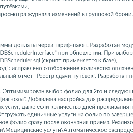
 путёвками;
росмотра журнала изменений в групповой брони.
мы доплаты через тариф-пакет. Разработан моду
 DBSchedulerInterface" при обновлении. При выбо
llDBScheduler.sql (скрипт применяется к базе);
од": исправлено отображение количества оплачен
альный отчёт "Реестр сдачи путёвок". Разработан
Оптимизирован выбор фолио для 2го и следующих
иагнозы". Добавлена настройка для распределен
 услуг, даже если количество дней проживания п
Отгружать единичные услуги на фолио по заверше
ое фолио сразу после окончания приема. Реализ
ии\Медицинские услуги\Автоматическое распреде