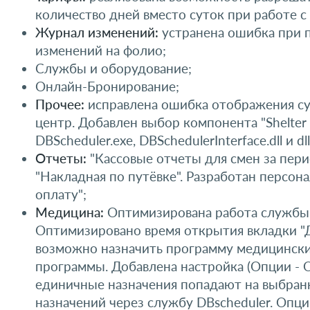
количество дней вместо суток при работе с
Журнал изменений:
устранена ошибка при п
изменений на фолио;
Службы и оборудование;
Онлайн-Бронирование;
Прочее:
исправлена ошибка отображения сум
центр. Добавлен выбор компонента "Shelter
DBScheduler.exe, DBSchedulerInterface.dll и d
Отчеты:
"Кассовые отчеты для смен за пери
"Накладная по путёвке". Разработан персон
оплату";
Медицина:
Оптимизирована работа службы. 
Оптимизировано время открытия вкладки "Д
возможно назначить программу медицинских
программы. Добавлена настройка (Опции - 
единичные назначения попадают на выбранн
назначений через службу DBscheduler. Опц