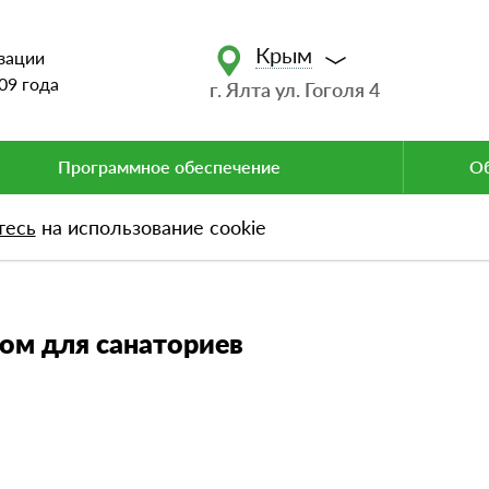
Крым
зации
09 года
г. Ялта ул. Гоголя 4
Программное обеспечение
Об
тесь
на использование cookie
для санаториев
лом для санаториев