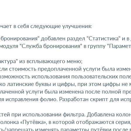
лючает в себя следующие улучшения:
бронирования" добавлен раздел "Статистика" и в
модуля "Служба бронирования" в группу "Парамет
актура" из всплывающего меню;
если стоимость предоплаченной услуги была изме
 возможность использования пользовательских пол
ко латинские буквы и цифры, при этом цифры не
оплаченной услуги была изменена после полной п
для исправления фолио. Разработан скрипт для ис
ей при использовании фильтра. Добавлена колонк
олонка «Путёвка», в которой отображаются серия,
ь/запрещать изменять параметры путёвки после в