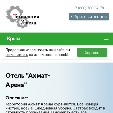
+7 (800) 700-82-78
Обратный звонок
Крым
Продолжая использовать наш сайт, вы
Хорошо
Портфолио
Отель "Ахмат-Арена"
соглашаетесь
на использование cookie
Отель "Ахмат-
Арена"
Описание:
Территория Ахмат Арены охраняется. Все номера
чистые, новые. Ежедневная уборка. Завтрак входит в
стоимость проживания. В номерах есть все