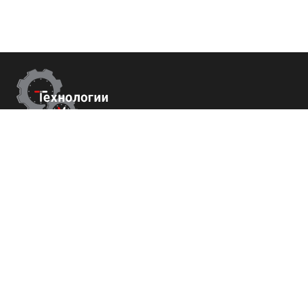
Контакты
Республика Крым
г. Ялта ул. Гоголя 4
+7 (800) 700-82-78
order@tech-success.ru
© Технологии успеха 2009-2026
Покупателям