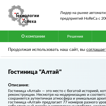
Лидер на рынке автомати
предприятий HoReCa c 20
О компании
Решения
Продолжая использовать наш сайт, вы
соглашае
Портфолио
Гостиница "Алтай"
Гостиница "Алтай"
Описание:
Гостиница «Алтай» — это место с богатой историей, ко
реконструкции. Несмотря на модернизацию и соответс
сохраняется аутентичная атмосфера и уникальная архи
гостиница «Алтай» предлагает 77 номеров разного ур
себе стильный дизайн и современные удобства, создав