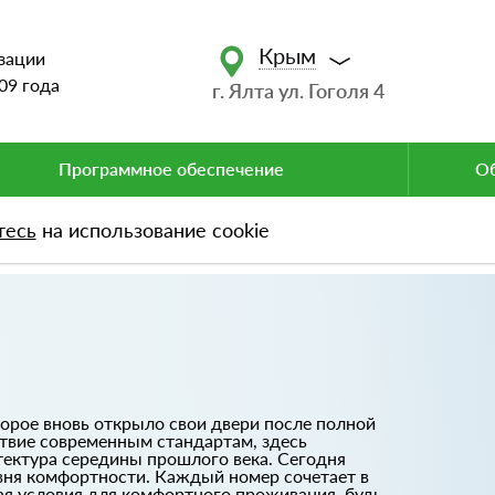
Крым
зации
09 года
г. Ялта ул. Гоголя 4
Программное обеспечение
Об
тесь
на использование cookie
торое вновь открыло свои двери после полной
твие современным стандартам, здесь
тектура середины прошлого века. Сегодня
овня комфортности. Каждый номер сочетает в
ая условия для комфортного проживания, будь