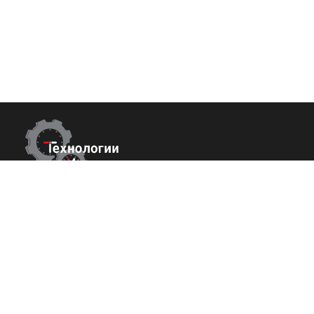
Контакты
Покупате
О нас
Республика Крым
г. Ялта ул. Гоголя 4
Команда
+7 (800) 700-82-78
Вакансии
order@tech-success.ru
Исcледовани