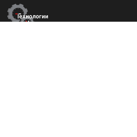
Контакты
Республика Крым
г. Ялта ул. Гоголя 4
+7 (800) 700-82-78
order@tech-success.ru
© Технологии успеха 2009-2026
Покупателям
О нас
Команда