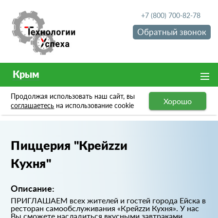
+7 (800) 700-82-78
Обратный звонок
Крым
Продолжая использовать наш сайт, вы
Хорошо
Портфолио
Пиццерия "Крейzzи Кухня"
соглашаетесь
на использование cookie
Пиццерия "Крейzzи
Кухня"
Описание:
ПРИГЛАШАЕМ всех жителей и гостей города Ейска в
ресторан самообслуживания «Крейzzи Кухня». У нас
Вы сможете насладиться вкусными завтраками,