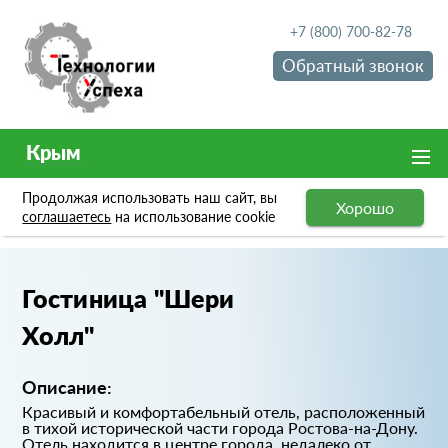
+7 (800) 700-82-78
Обратный звонок
Крым
Продолжая использовать наш сайт, вы
Хорошо
Портфолио
Гостиница "Шери Холл"
соглашаетесь
на использование cookie
Гостиница "Шери
Холл"
Описание:
Красивый и комфортабельный отель, расположенный
в тихой исторической части города Ростова-на-Дону.
Отель находится в центре города, недалеко от