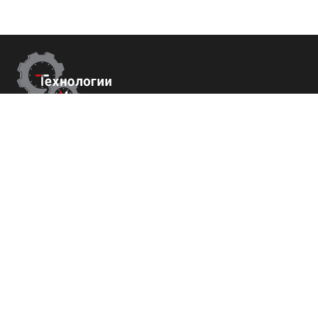
Контакты
Республика Крым
г. Ялта ул. Гоголя 4
+7 (800) 700-82-78
order@tech-success.ru
© Технологии успеха 2009-2026
Покупателям
О нас