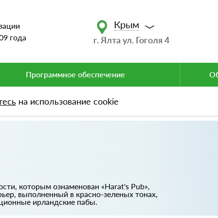
Крым
зации
09 года
г. Ялта ул. Гоголя 4
Программное обеспечение
Об
тесь
на использование cookie
сти, которым ознаменован «Harat's Рub»,
рьер, выполненный в красно-зеленых тонах,
иционные ирландские пабы.