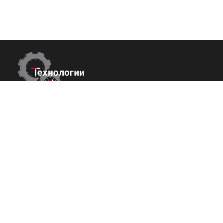
Контакты
Покупате
О нас
Республика Крым
г. Ялта ул. Гоголя 4
Команда
+7 (800) 700-82-78
Вакансии
order@tech-success.ru
Исcледовани
© Технологии успеха 2009-2026
Политика конфиденциальности