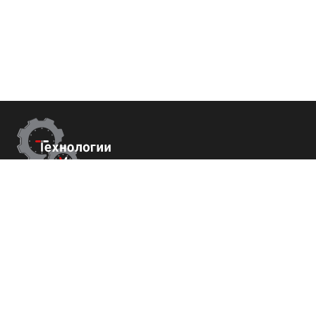
Контакты
Республика Крым
г. Ялта ул. Гоголя 4
+7 (800) 700-82-78
order@tech-success.ru