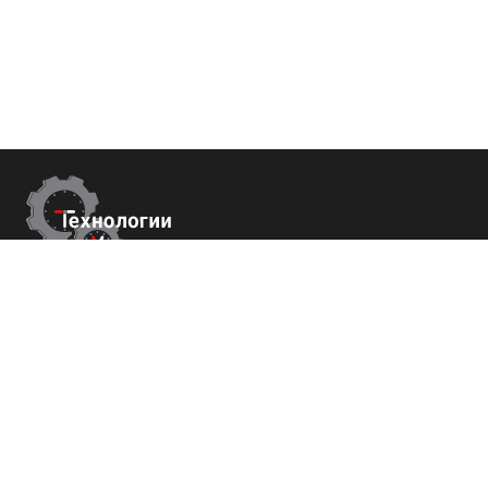
Контакты
Республика Крым
г. Ялта ул. Гоголя 4
+7 (800) 700-82-78
order@tech-success.ru