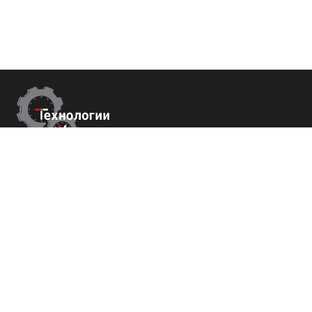
Контакты
Республика Крым
г. Ялта ул. Гоголя 4
+7 (800) 700-82-78
order@tech-success.ru
© Технологии успеха 2009-2026