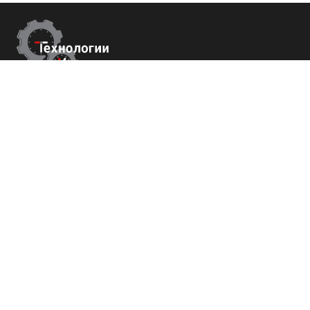
Контакты
Республика Крым
г. Ялта ул. Гоголя 4
+7 (800) 700-82-78
order@tech-success.ru
© Технологии успеха 2009-2026
Покупателям
О нас
Команда