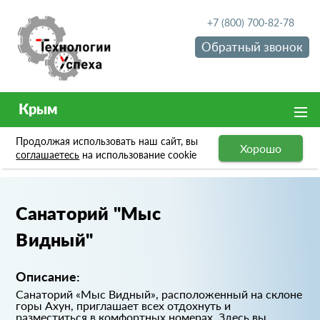
+7 (800) 700-82-78
Обратный звонок
Крым
Продолжая использовать наш сайт, вы
Хорошо
Портфолио
Санаторий "Мыс Видный"
соглашаетесь
на использование cookie
Санаторий "Мыс
Видный"
Описание:
Санаторий «Мыс Видный», расположенный на склоне
горы Ахун, приглашает всех отдохнуть и
разместиться в комфортных номерах. Здесь вы