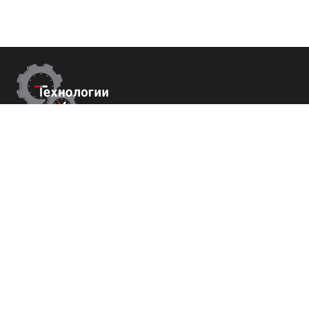
Контакты
Республика Крым
г. Ялта ул. Гоголя 4
+7 (800) 700-82-78
order@tech-success.ru
© Технологии успеха 2009-2026
Покупателям