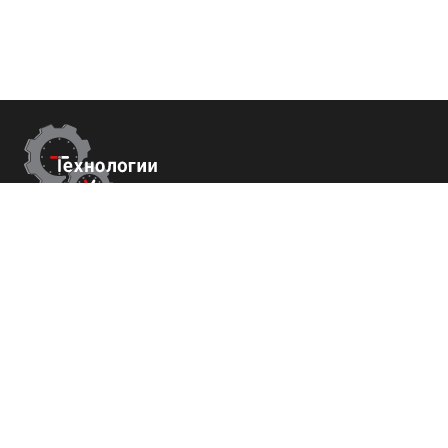
Контакты
Республика Крым
г. Ялта ул. Гоголя 4
+7 (800) 700-82-78
order@tech-success.ru
© Технологии успеха 2009-2026