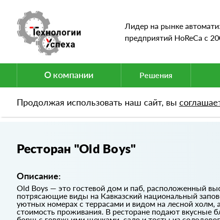
Лидер на рынке автомати
предприятий HoReCa c 20
О компании
Решения
Продолжая использовать наш сайт, вы
соглашае
Портфолио
Ресторан "Old Boys"
Ресторан "Old Boys"
Описание:
Old Boys — это гостевой дом и паб, расположенный вы
потрясающие виды на Кавказский национальный запове
уютных номерах с террасами и видом на лесной холм, а
стоимость проживания. В ресторане подают вкусные блю
борщ с говяжьими щечками, сало и тосты из солодовог