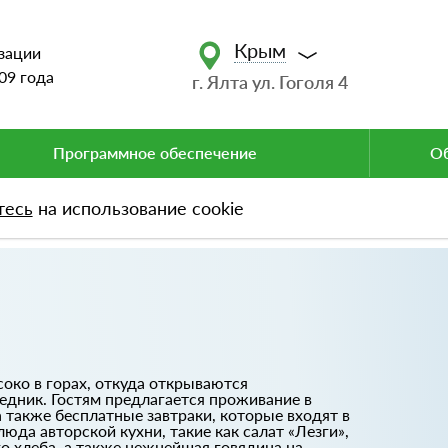
Крым
зации
09 года
г. Ялта ул. Гоголя 4
Программное обеспечение
Об
тесь
на использование cookie
соко в горах, откуда открываются
дник. Гостям предлагается проживание в
 также бесплатные завтраки, которые входят в
да авторской кухни, такие как салат «Лезги»,
о хлеба, а также нежнейшая говядина на