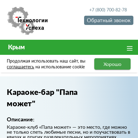
+7 (800) 700-82-78
Обратный звонок
Крым
Продолжая использовать наш сайт, вы
Хорошо
Портфолио
Караоке-бар "Папа может"
соглашаетесь
на использование cookie
Караоке-бар "Папа
может"
Описание:
Караоке-клуб «Папа может» — это место, где можно
не только спеть любимые песни, но и поучаствовать в
квизах и других развлекательных мероприятиях.