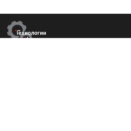
Контакты
Республика Крым
г. Ялта ул. Гоголя 4
+7 (800) 700-82-78
order@tech-success.ru
© Технологии успеха 2009-2026
Покупателям
О нас