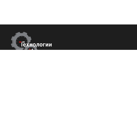
Контакты
Покупате
О нас
Республика Крым
г. Ялта ул. Гоголя 4
Команда
+7 (800) 700-82-78
Вакансии
order@tech-success.ru
Исcледовани
© Технологии успеха 2009-2026
Политика конфиденциальности