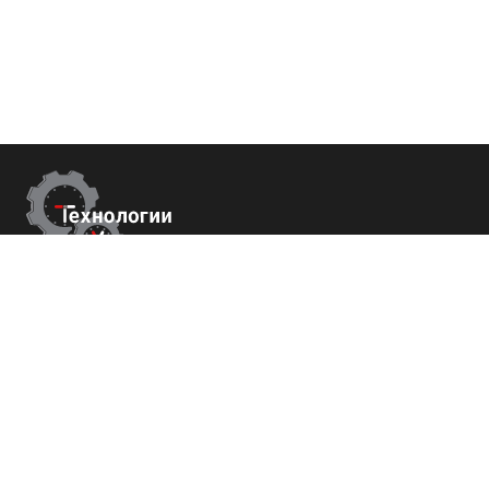
Контакты
Республика Крым
г. Ялта ул. Гоголя 4
+7 (800) 700-82-78
order@tech-success.ru