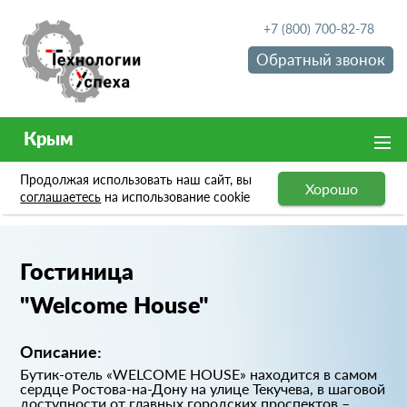
+7 (800) 700-82-78
Обратный звонок
Крым
Продолжая использовать наш сайт, вы
Хорошо
Портфолио
Гостиница "Welcome House"
соглашаетесь
на использование cookie
Гостиница
"Welcome House"
Описание:
Бутик-отель «WELCOME HOUSE» находится в самом
сердце Ростова-на-Дону на улице Текучева, в шаговой
доступности от главных городских проспектов –