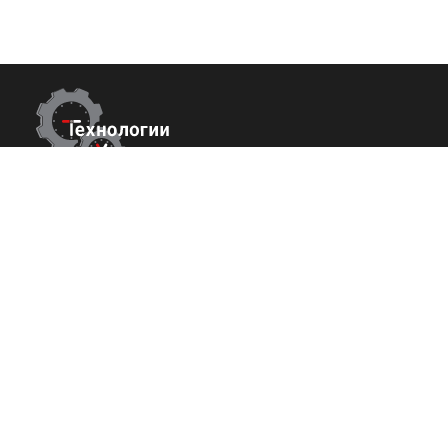
Контакты
Покупате
О нас
Республика Крым
г. Ялта ул. Гоголя 4
Команда
+7 (800) 700-82-78
Вакансии
order@tech-success.ru
Исcледовани
© Технологии успеха 2009-2026
Политика конфиденциальности