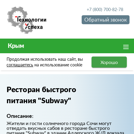
+7 (800) 700-82-78
Обратный звонок
Крым
Продолжая использовать наш сайт, вы
Хорошо
Портфолио
Ресторан быстрого питания "Subway"
соглашаетесь
на использование cookie
Ресторан быстрого
питания "Subway"
Описание:
Жители и гости солнечного города Сочи могут
отведать вкусных сабов в ресторане быстрого
питания "Subway" в здании Адлерского Ж/Д вокзала.