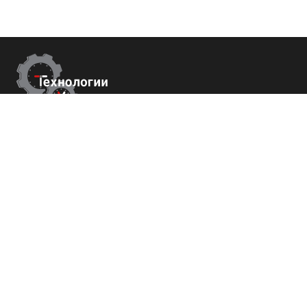
Контакты
Республика Крым
г. Ялта ул. Гоголя 4
+7 (800) 700-82-78
order@tech-success.ru
© Технологии успеха 2009-2026
Покупателям