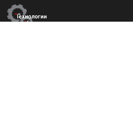
Контакты
Республика Крым
г. Ялта ул. Гоголя 4
+7 (800) 700-82-78
order@tech-success.ru
© Технологии успеха 2009-2026
Покупателям
О нас
Команда