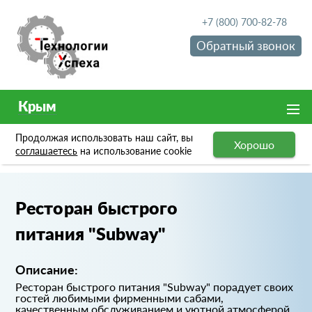
+7 (800) 700-82-78
Обратный звонок
Крым
Продолжая использовать наш сайт, вы
Хорошо
Портфолио
Ресторан быстрого питания "Subway"
соглашаетесь
на использование cookie
Ресторан быстрого
питания "Subway"
Описание:
Ресторан быстрого питания "Subway" порадует своих
гостей любимыми фирменными сабами,
качественным обслуживанием и уютной атмосферой.