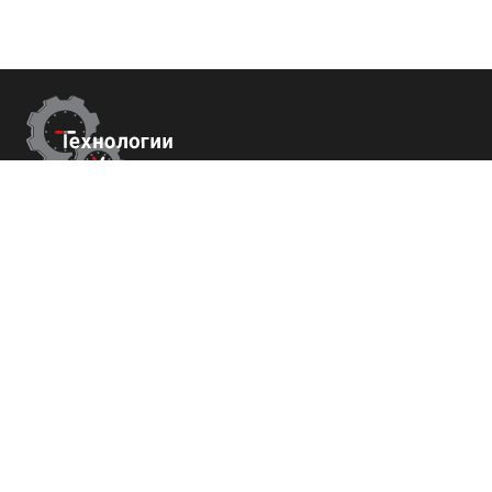
Контакты
Республика Крым
г. Ялта ул. Гоголя 4
+7 (800) 700-82-78
order@tech-success.ru
© Технологии успеха 2009-2026
Покупателям