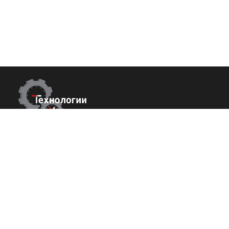
Контакты
Покупате
О нас
Республика Крым
г. Ялта ул. Гоголя 4
Команда
+7 (800) 700-82-78
Вакансии
order@tech-success.ru
Исcледовани