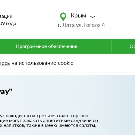
Крым
зации
09 года
г. Ялта ул. Гоголя 4
Программное обеспечение
Об
тесь
на использование cookie
y"
ay"
y» находится на третьем этаже торгово-
щие могут заказать аппетитные сэндвичи со
 напитков, также в меню имеются салаты,