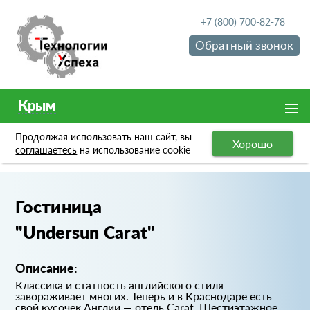
+7 (800) 700-82-78
Обратный звонок
Крым
Продолжая использовать наш сайт, вы
Хорошо
Портфолио
Гостиница "Undersun Carat"
соглашаетесь
на использование cookie
Гостиница
"Undersun Carat"
Описание:
Классика и статность английского стиля
завораживает многих. Теперь и в Краснодаре есть
свой кусочек Англии — отель Carat. Шестиэтажное