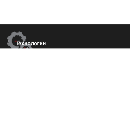
Контакты
Республика Крым
г. Ялта ул. Гоголя 4
+7 (800) 700-82-78
order@tech-success.ru
© Технологии успеха 2009-2026
Покупателям